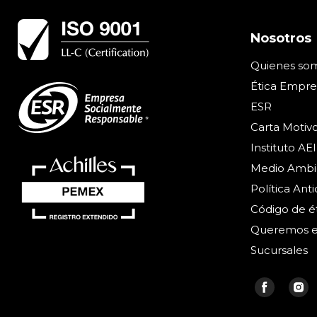
Nosotros
Quienes so
Ética Empres
ESR
Carta Motiv
Instituto AEI
Medio Ambi
Política Ant
Código de é
Queremos e
Sucursales
Encué
E
en
e