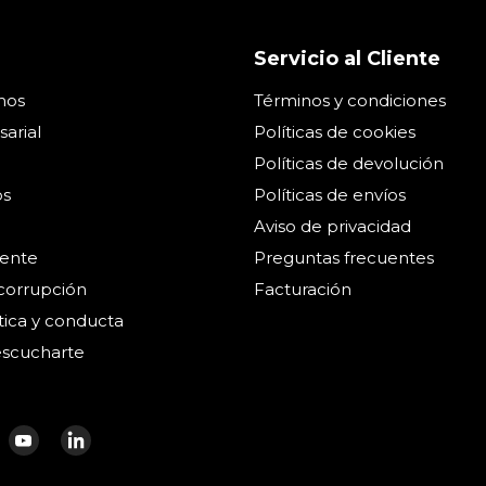
Servicio al Cliente
mos
Términos y condiciones
arial
Políticas de cookies
Políticas de devolución
os
Políticas de envíos
Aviso de privacidad
ente
Preguntas frecuentes
icorrupción
Facturación
tica y conducta
scucharte
ntrenos
ncuéntrenos
Encuéntrenos
Encuéntrenos
n
en
en