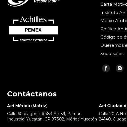
Carta Motiv
Instituto AEI
Medio Ambi
Política Ant
Código de é
Queremos e
Sucursales
Encué
E
en
e
Faceb
I
Contáctanos
Aei Mérida (Matriz)
Aei Ciudad 
Calle 60 diagonal #483-A x 59, Parque
Calle 20-A No. 
Industrial Yucatán, CP 97302. Mérida Yucatán
24140, Ciuda