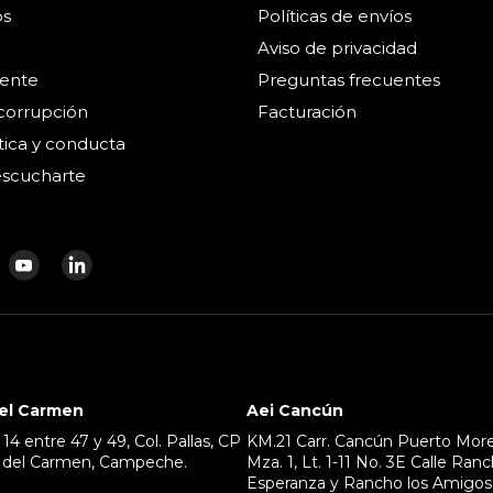
os
Políticas de envíos
Aviso de privacidad
ente
Preguntas frecuentes
icorrupción
Facturación
tica y conducta
scucharte
ntrenos
ncuéntrenos
Encuéntrenos
Encuéntrenos
n
en
en
ook
nstagram
Youtube
LinkedIn
del Carmen
Aei Cancún
14 entre 47 y 49, Col. Pallas, CP
KM.21 Carr. Cancún Puerto More
d del Carmen, Campeche.
Mza. 1, Lt. 1-11 No. 3E Calle Ran
Esperanza y Rancho los Amigos.